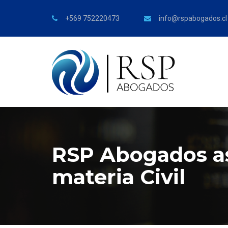
+569 752220473
info@rspabogados.cl
RSP Abogados a
materia Civil