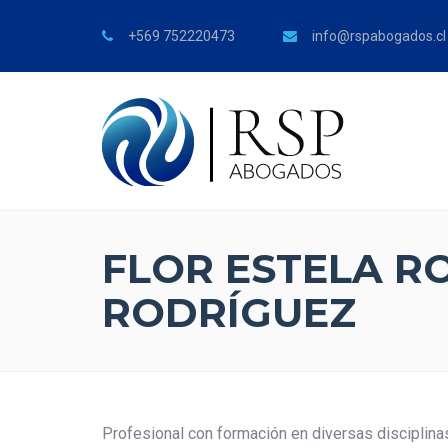
+569 752220473
info@rspabogados.cl
FLOR ESTELA R
RODRÍGUEZ
Profesional con formación en diversas disciplinas